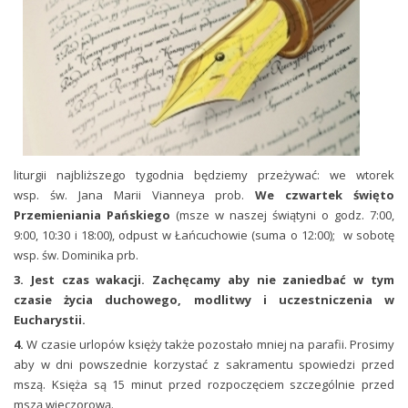
liturgii najbliższego tygodnia będziemy przeżywać: we wtorek
wsp. św. Jana Marii Vianneya prob.
We czwartek święto
Przemieniania Pańskiego
(msze w naszej świątyni o godz. 7:00,
9:00, 10:30 i 18:00), odpust w Łańcuchowie (suma o 12:00); w sobotę
wsp. św. Dominika prb.
3.
Jest czas wakacji. Zachęcamy aby nie zaniedbać w tym
czasie życia duchowego, modlitwy i uczestniczenia w
Eucharystii.
4.
W czasie urlopów księży także pozostało mniej na parafii. Prosimy
aby w dni powszednie korzystać z sakramentu spowiedzi przed
mszą. Księża są 15 minut przed rozpoczęciem szczególnie przed
mszą wieczorową.