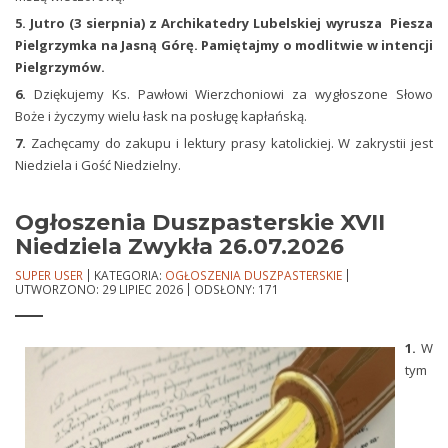
5. Jutro (3 sierpnia) z Archikatedry Lubelskiej wyrusza Piesza
Pielgrzymka na Jasną Górę. Pamiętajmy o modlitwie w intencji
Pielgrzymów.
6.
Dziękujemy Ks. Pawłowi Wierzchoniowi za wygłoszone Słowo
Boże i życzymy wielu łask na posługę kapłańską.
7.
Zachęcamy do zakupu i lektury prasy katolickiej. W zakrystii jest
Niedziela i Gość Niedzielny.
Ogłoszenia Duszpasterskie XVII
Niedziela Zwykła 26.07.2026
SUPER USER
KATEGORIA:
OGŁOSZENIA DUSZPASTERSKIE
UTWORZONO: 29 LIPIEC 2026
ODSŁONY: 171
1.
W
tym