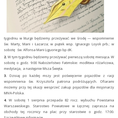
tygodniu w liturgii będziemy przeżywać: we środę — wspomnienie
św. Marty, Marii i Łazarza; w piątek wsp. Ignacego Loyoli prb.; w
sobotę
św. Alfonsa Marii Liguoriego bp dK.
2.
W tym tygodniu będziemy przeżywać pierwszą sobotę miesiąca. W
sobotę o godz. 9:00 Nabożeństwo Fatimskie: modlitwa różańcowa,
medytacja, a następnie Msza Święta.
3.
Dzisiaj po każdej mszy jest poświęcenie pojazdów z racji
wspomnienia św. Krzysztofa patrona podróżujących. Ofiarami
możemy przy tej okazji wesprzeć zakup pojazdów dla misjonarzy
MIVA-Polska.
4
. W sobotę 1 sierpnia przepada 82 rocz. wybuchu Powstania
Warszawskiego. Starostwo Powiatowe w Łęcznej zaprasza na
obchody tej rocznicy na plac przy starostwie o godz. 17:00.
Szczegółowe informacje