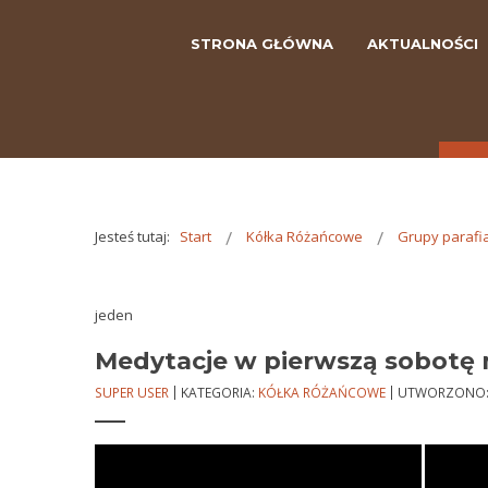
STRONA GŁÓWNA
AKTUALNOŚCI
Jesteś tutaj:
Start
Kółka Różańcowe
Grupy parafi
jeden
Medytacje w pierwszą sobotę 
SUPER USER
KATEGORIA:
KÓŁKA RÓŻAŃCOWE
UTWORZONO: 