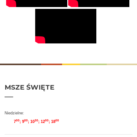
MSZE
ŚWIĘTE
Niedzielne:
00
00
30
00
00
7
; 9
; 10
; 12
; 18