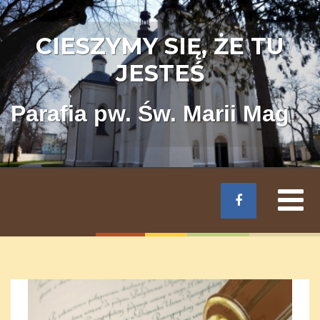
CIESZYMY SIĘ, ŻE TU
JESTEŚ
Parafia pw. Św. Marii Magdaleny w Łęcznej