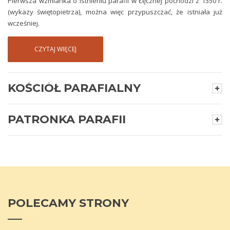
Pierwsza wzmianka o istnieniu parafii w Łęcznej pochodzi z 1350 r.
(wykazy świętopietrza), można więc przypuszczać, że istniała już
wcześniej.
CZYTAJ WIĘCEJ
KOŚCIÓŁ PARAFIALNY
PATRONKA PARAFII
POLECAMY
STRONY