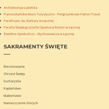
Archidiecezja Lubelska
Franciszkańskie Biuro Turystyczno - Pielgrzymkowe Patron Travel
Parafia pw. św. Barbary w Łęcznej
Parafia Świętego Józefa Opiekuna Rodzin w Łęcznej
Świetlica Opiekuńczo - Wychowawcza w Łęcznej
CZYTAJ WIĘCEJ
CZYTAJ WIĘCEJ
SAKRAMENTY
ŚWIĘTE
Bierzmowanie
Chrzest Święty
Eucharystia
Kapłaństwo
Małżeństwo
Namaszczenie chorych