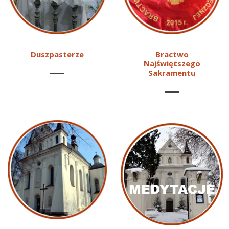
Duszpasterze
Bractwo
Najświętszego
Sakramentu