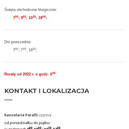
Święta obchodzone liturgicznie:
00
00
30
00
7
; 9
; 10
; 18
;
Dni powszednie:
00
30
00
7
; 7
; 18
;
45
Roraty od 2022 r. o godz. 6
KONTAKT
I LOKALIZACJA
Kancelaria Parafii
czynna
od poniedziałku do piątku:
00
00
30
30
w godzinach
9
-10
i
16
-17
.