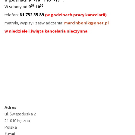
00
00
W soboty od
9
-10
telefon:
81 752 35 89
(w godzinach pracy kancelarii)
metryki, wypisy i zaświadczenia:
marcinbonik@onet.pl
w niedziele i święta kancelaria nieczynna
Adres
ul. Świętoduska 2
21-010 Łęczna
Polska
E-mail